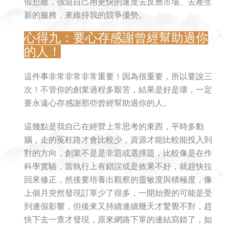
假想敵，強迫自己用更快的速度去反應市場、去產生
新的服務，來維持我的競爭優勢。
心得九：要心存感謝曾經幫助過你
的人！
這件事非常非常非常重要！因為很重要，所以要說三
次！不管你的創業過程多艱苦，結果是好是壞，一定
要永遠心存感謝那些曾經幫助過你的人。
這幾點是我自己在經營上常思考的東西，平時多動
腦，走的冤枉路才會比較少，資源才能比較能投入到
對的方向，創業不是是非題或選擇題，比較像是在作
科學實驗，當執行上有錯誤或是效果不好，就趕快拉
回來修正，然後要培養出觀察的靈敏度與積極度，像
上個月突然發現訂單少了很多，一開始覺的可能是受
到連假影響，但後來又持續連續幾天才驚覺不對，趕
快下去一查才發現，原來網路下單的連結寫錯了，如