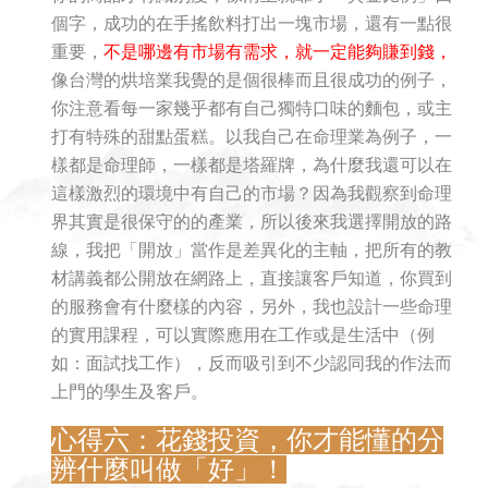
個字，成功的在手搖飲料打出一塊市場，還有一點很
重要，
不是哪邊有市場有需求，就一定能夠賺到錢，
像台灣的烘培業我覺的是個很棒而且很成功的例子，
你注意看每一家幾乎都有自己獨特口味的麵包，或主
打有特殊的甜點蛋糕。以我自己在命理業為例子，一
樣都是命理師，一樣都是塔羅牌，為什麼我還可以在
這樣激烈的環境中有自己的市場？因為我觀察到命理
界其實是很保守的的產業，所以後來我選擇開放的路
線，我把「開放」當作是差異化的主軸，
把所有的教
材講義都公開放在網路上，直接讓客戶知道，你買到
的服務會有什麼樣的內容，另外，我也設計一些命理
的實用課程，可以實際應用在工作或是生活中（例
如：面試找工作），反而吸引到不少認同我的作法而
上門的學生及客戶。
心得六：花錢投資，你才能懂的分
辨什麼叫做「好」！