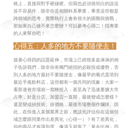
格上，直接與對手硬碰硬。但我也必須很坦白的說這
並不容易作，除非你是相關科系畢業，畢竟這些都是
跨領域的思考，實際執行上會有很大的困難與挑戰，
那如果自己做不來怎麼辦？可以參考心得二！找專業
的人來幫你吧！
心得五：人多的地方不要隨便去！
接著心得四的話題延伸，市場上己經很多血淋淋的例
子告訴我們，除非你有獨門絕招的必殺技或優勢，否
則人多的地方最好不要隨便去，像最早的葡式蛋塔到
最近手搖飲料店，這些都有一個共同的現象：大家一
看那邊有市場就一窩蜂投入，甚至為了迅速要擴大市
占率，於是分店、加盟店一直開，最後變成怎麼樣？
還是變成拚技術、拚價格，最後市場整個作爛掉。因
此，在你進入某個業界之前，應該先評估你在這個領
域怎麼跟同業作出差異化（心得一）？有了差異化，
你的商品才有識別度，像清玉就靠了「黃金比例」四