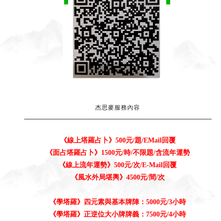
杰思麥服務內容
《
線上
塔羅占卜》
500元/題
/EMail回覆
《
面占
塔羅占卜》1500元/時/不限題/含流年運勢
《
線上
流年運勢》500元/次/E-Mail回覆
《
風水
外局
堪輿
》
4500元/間/次
《學塔羅
》
四元素與基本牌陣：5000元/3小時
《
學塔羅
》正逆位大小牌牌義：7500元/4小時