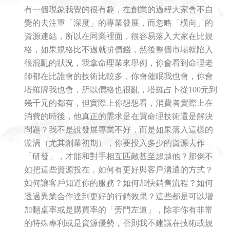
有一個現象我覺的很有趣，在創業的過程大家會不自
覺的去注重「深度」的專業發展，而忽略「橫向」的
資源連結，所以在同業裡面，很容易落入大家在比規
格，如果規格比不過就拚價錢，然後整個市場就陷入
很混亂的狀況，我拿命理業來舉例，你會看到命理老
師都在比誰會的技術比較多，你會催眠我也會，你會
塔羅牌我也會，所以價格也很亂，塔羅占卜從100元到
幾千元的都有，但實際上你想想看，消費者實際上在
消費的時後，他真正的需求是在買命理技術還是解決
問題？我不是說發展專業不好，而是如果落入這樣的
漩渦（尤其創業初期），你要投入多少的資源去作
「研發」，才能和對手相互匹敵甚至超越他？那倒不
如把這些資源投在，如何有更好與客戶溝通的方式？
如何讓客戶知道你的服務？如何加快銷售流程？如何
透過異業合作達到更好的行銷效果？這些都是可以增
加翻桌率或是購買率的「旁門左道」，除非你有非常
的特殊專利或是資源優勢，否則我不建議在技術或規