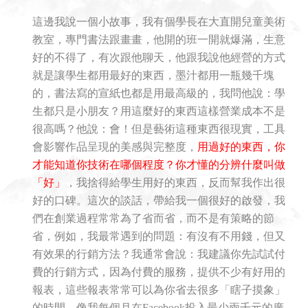
這邊我說一個小故事，我有個學長在大直開兒童美術
教室，專門書法跟畫畫，他開的班一開就爆滿，生意
好的不得了，有次跟他聊天，他跟我說他經營的方式
就是讓學生都用最好的東西，墨汁都用一瓶幾千塊
的，書法寫的宣紙也都是用最高級的，我問他說：學
生都只是小朋友？用這麼好的東西這樣營業成本不是
很高嗎？他說：會！但是藝術這種東西很現實，工具
會影響作品呈現的美感與完整度，
用過好的東西，你
才能知道你技術在哪個程度？你才懂的分辨什麼叫做
「好」
，我捨得給學生用好的東西，反而幫我作出很
好的口碑。這次的談話，帶給我一個很好的啟發，我
們在創業過程常常為了省而省，而不是有策略的節
省，例如，我最常遇到的問題：有沒有不用錢，但又
有效果的行銷方法？我通常會說：我建議你先試試付
費的行銷方式，因為付費的服務，提供不少有好用的
報表，這些報表常常可以為你省去很多「瞎子摸象」
的時間。像我每個月在Facebook投入最少兩千元的廣