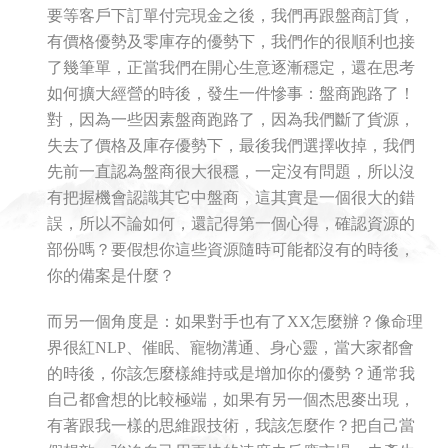
要等客戶下訂單付完現金之後，我們再跟盤商訂貨，
有價格優勢及零庫存的優勢下，我們作的很順利也接
了幾筆單，正當我們在開心生意逐漸穩定，還在思考
如何擴大經營的時後，發生一件慘事：盤商跑路了！
對，因為一些因素盤商跑路了，因為我們斷了貨源，
失去了價格及庫存優勢下，最後我們選擇收掉，我們
先前一直認為盤商很大很穩，一定沒有問題，所以沒
有把握機會認識其它中盤商，這其實是一個很大的錯
誤，所以不論如何，還記得第一個心得，確認資源的
部份嗎？要假想你這些資源隨時可能都沒有的時後，
你的備案是什麼？
而另一個角度是：如果對手也有了XX怎麼辦？像命理
界很紅NLP、催眠、寵物溝通、身心靈，當大家都會
的時後，你該怎麼樣維持或是增加你的優勢？通常我
自己都會想的比較極端，如果有另一個杰思麥出現，
有著跟我一樣的思維跟技術，我該怎麼作？把自己當