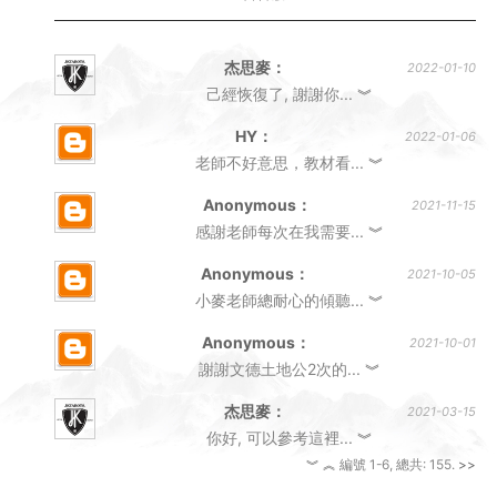
杰思麥：
2021-03-15
你好, 可以參考這裡...
︾
︾
︽
編號 1-6, 總共: 155.
>>