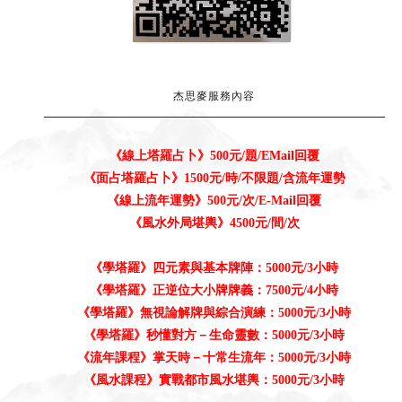
《
學塔羅
》無視論解牌與綜合演練：5000元/3小時
《
學塔羅
》秒懂對方－生命靈數：5000元/3小時
《
流年課程》掌天時－十常生流年：5000元/3小時
《風水課程》實戰都市風水堪輿：5000元/3小時
購買元寶船注意事項
1. 當天18:00前結帳，隔天出貨，全館免運！
」
2. 元寶問題請參考「
元寶船與拜拜問答
3. 如有需代拜補財庫請參考「
代拜補財庫服務」
4. 颱風天、豪大雨及連假，順延出貨