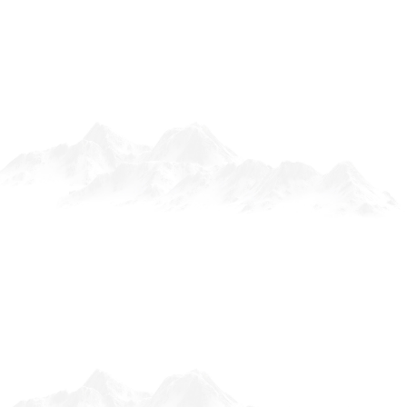
熱門文章
改運不求人 (二十二) : 這樣拜拜，財就來！
塔羅淺談 (二) : 如何自學塔羅牌?
推薦不求人 (六) ：「蝦皮拍賣」這樣賣才不瞎