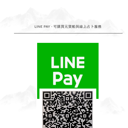
杰思麥服務內容
《
線上
塔羅占卜》
500元/題
/EMail回覆
《
面占
塔羅占卜》1500元/時/不限題/含流年運勢
《
線上
流年運勢》500元/次/E-Mail回覆
《
風水
外局
堪輿
》
4500元/間/次
《學塔羅
》
四元素與基本牌陣：5000元/3小時
《
學塔羅
》正逆位大小牌牌義：7500元/4小時