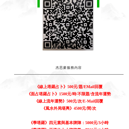
杰思麥服務內容
《
線上
塔羅占卜》
500元/題
/EMail回覆
《
面占
塔羅占卜》1500元/時/不限題/含流年運勢
《
線上
流年運勢》500元/次/E-Mail回覆