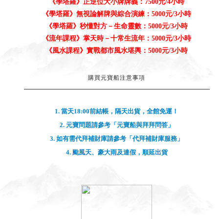
《
風水
外局
堪輿
》
4500元/間/次
《學塔羅
》
四元素與基本牌陣：5000元/3小時
《
學塔羅
》正逆位大小牌牌義：7500元/4小時
《
學塔羅
》無視論解牌與綜合演練：5000元/3小時
《
學塔羅
》秒懂對方－生命靈數：5000元/3小時
《
流年課程》掌天時－十常生流年：5000元/3小時
《風水課程》實戰都市風水堪輿：5000元/3小時
購買元寶船注意事項
1. 當天18:00前結帳，隔天出貨，全館免運！
」
2. 元寶問題請參考「
元寶船與拜拜問答
3. 如有需代拜補財庫請參考「
代拜補財庫服務」
4. 颱風天、豪大雨及連假，順延出貨