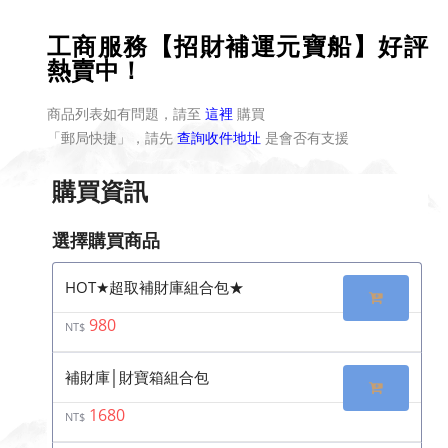
工商服務【招財補運元寶船】好評
熱賣中！
商品列表如有問題，請至
這裡
購買
「郵局快捷」，請先
查詢收件地址
是會否有支援
購買資訊
選擇購買商品
HOT★超取補財庫組合包★
980
NT$
補財庫│財寶箱組合包
1680
NT$