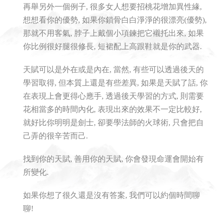
再舉另外一個例子, 很多女人想要招桃花增加異性緣,
想想看你的優勢, 如果你鎖骨白白淨淨的很漂亮(優勢),
那就不用客氣, 脖子上戴個小項鍊把它襯托出來, 如果
你比例很好腿很修長, 短裙配上高跟鞋就是你的武器.
天賦可以是外在或是內在, 當然, 有些可以透過後天的
學習取得, 但本質上還是有些差異, 如果是天賦了話, 你
在表現上會更得心應手, 透過後天學習的方式, 則需要
花相當多的時間內化, 表現出來的效果不一定比較好,
就好比你明明是劍士, 卻要學法師的火球術, 只會把自
己弄的很辛苦而己.
找到你的天賦, 善用你的天賦, 你會發現命運會開始有
所變化.
如果你想了很久還是沒有答案, 我們可以約個時間聊
聊!