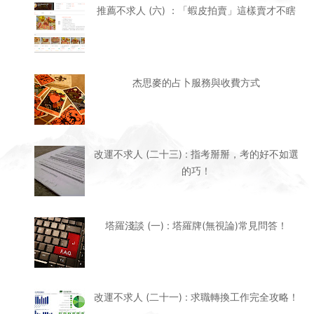
推薦不求人 (六) ：「蝦皮拍賣」這樣賣才不瞎
杰思麥的占卜服務與收費方式
改運不求人 (二十三) : 指考掰掰，考的好不如選
的巧！
塔羅淺談 (一) : 塔羅牌(無視論)常見問答！